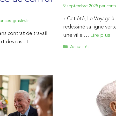
9 septembre 2025
par
cont
« Cet été, Le Voyage à
nces-graslin.fr
redessiné sa ligne vert
ns contrat de travail
une ville …
Lire plus
art des cas et
Catégories
Actualités