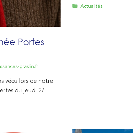
Catégories
Actualités
née Portes
ssances-graslin.fr
 vécu lors de notre
rtes du jeudi 27